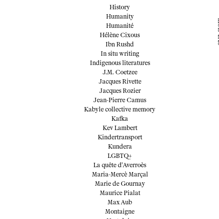
History
Humanity
mo
Humanité
Hélène Cixous
Ibn Rushd
In situ writing
Indigenous literatures
J.M. Coetzee
Jacques Rivette
Jacques Rozier
Jean-Pierre Camus
Kabyle collective memory
Kafka
Kev Lambert
Kindertransport
Kundera
LGBTQ+
La quête d'Averroès
Maria-Mercè Marçal
Marie de Gournay
Maurice Pialat
Max Aub
Montaigne