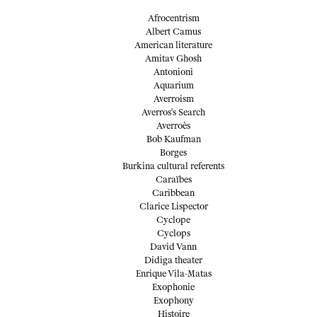
Afrocentrism
Albert Camus
American literature
Amitav Ghosh
Antonioni
Aquarium
Averroism
Averros's Search
Averroès
Bob Kaufman
Borges
Burkina cultural referents
Caraïbes
Caribbean
Clarice Lispector
Cyclope
Cyclops
David Vann
Didiga theater
Enrique Vila-Matas
Exophonie
Exophony
Histoire