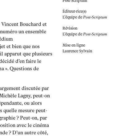
Post-Scriptum
Éditeur·rice(s)
L’équipe de
Post-Scriptum
e, Vincent Bouchard et
Révision
e numéro un ensemble
L’équipe de
Post-Scriptum
médium
Mise en ligne
et et bien que nos
Laurence Sylvain
il apparut que plusieurs
cidé d’en faire le
ma ». Questions de
argement discutée par
Michèle Lagny, peut-on
épendante, ou alors
ns quelle mesure peut-
raphie ? Peut-on, par
osition avec le cinéma
de ? D’un autre côté,