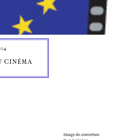
004
U CINÉMA
Image de couverture