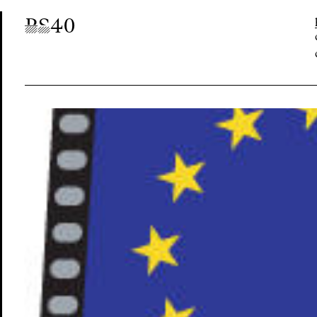
P
S
40
Post-Scriptum