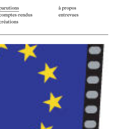
parutions
à propos
comptes-rendus
entrevues
créations